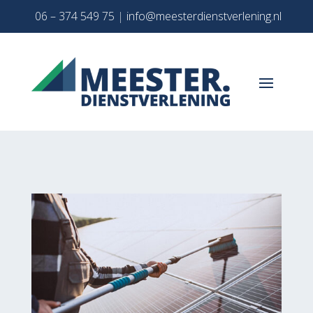
06 – 374 549 75
|
info@meesterdienstverlening.nl